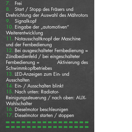
7.
Frei
8.
Start / Stopp des Fräsers und
Drehrichtung der Auswahl des Mährotors
9.
Signalkopf
10.
Eingabe der „automotiven“
Weiterentwicklung
11.
Notausschaltknopf der Maschine
und der Fernbedienung
12.
Bei ausgeschalteter Fernbedienung =
Zündbedienfeld / bei eingeschalteter
Fernbedienung = Aktivierung des
Schwimmkopfbetriebes
13.
LED-Anzeigen zum Ein- und
Ausschalten
14.
Ein- / Ausschalten blinkt
15.
Nach unten: Radiator-
Reinigungssteuerung / nach oben: AUX-
Wahlschalter
16.
Dieselmotor beschleunigen
17.
Dieselmotor starten / stoppen