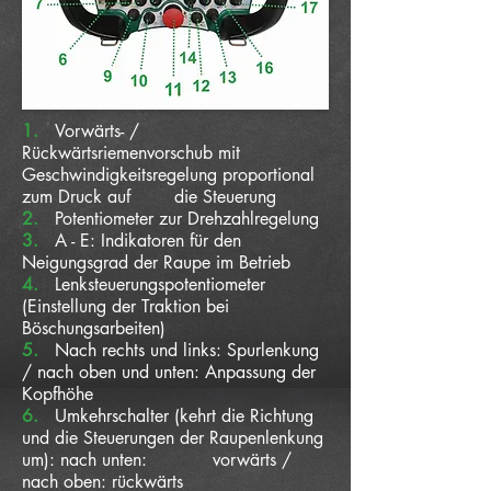
1.
Vorwärts- /
Rückwärtsriemenvorschub mit
Geschwindigkeitsregelung proportional
zum Druck auf die Steuerung
2.
Potentiometer zur Drehzahlregelung
3.
A - E: Indikatoren für den
Neigungsgrad der Raupe im Betrieb
4.
Lenksteuerungspotentiometer
(Einstellung der Traktion bei
Böschungsarbeiten)
5.
Nach rechts und links: Spurlenkung
/ nach oben und unten: Anpassung der
Kopfhöhe
6.
Umkehrschalter (kehrt die Richtung
und die Steuerungen der Raupenlenkung
um): nach unten: vorwärts /
nach oben: rückwärts